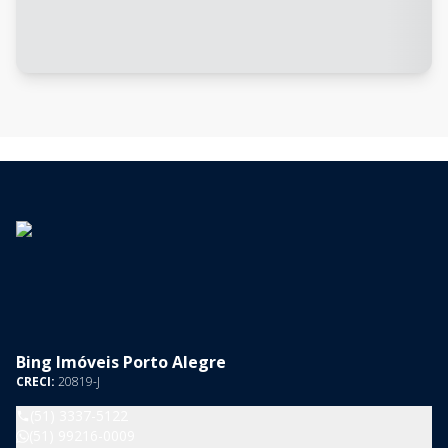
Bing Imóveis Porto Alegre
CRECI:
20819-J
(51) 3337-5122
(51) 99216-0009