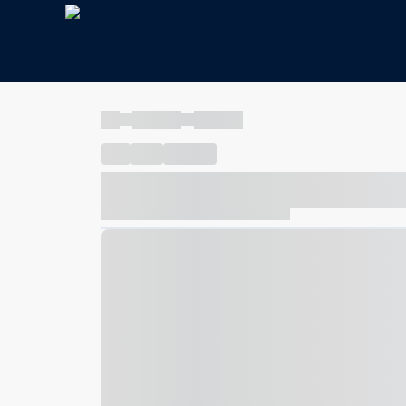
----
----- -----
----- -----
----
-----
---- ------
----- ----- -- ------ ---- ---- -- ---
----- ----- -- ------ ----- ----- -- ------