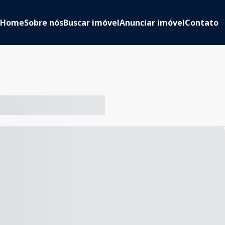
Home
Sobre nós
Buscar imóvel
Anunciar imóvel
Contato
-- ----- ----- --- ------