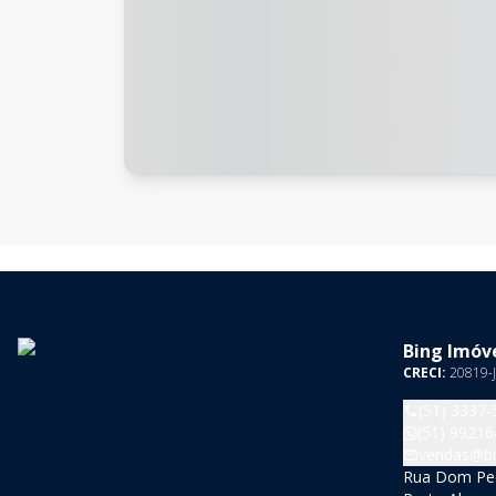
Bing Imóve
CRECI:
20819-J
(51) 3337-
(51) 99216
vendas@bi
Rua Dom Pedr