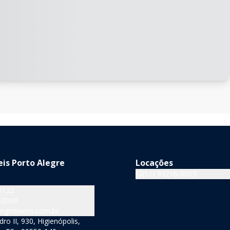
is Porto Alegre
Locações
(51) 99216-0003
5122
-0009
ngimoveis.com.br
o II, 930, Higienópolis,