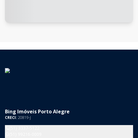
Bing Imóveis Porto Alegre
CRECI:
20819-J
(51) 3337-5122
(51) 99216-0009