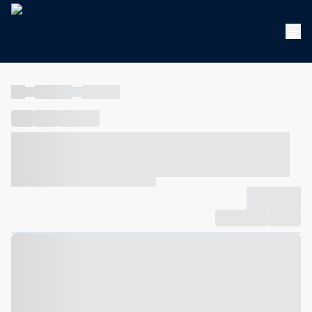
----
----- -----
----- -----
----
-----
---- ------
----- ----- -- ------ ---- ---- -- ----- ----- -----
--- ------
----- ----- -- ------ ----- ----- -- ------
-------------
Compartilhar
Favorito