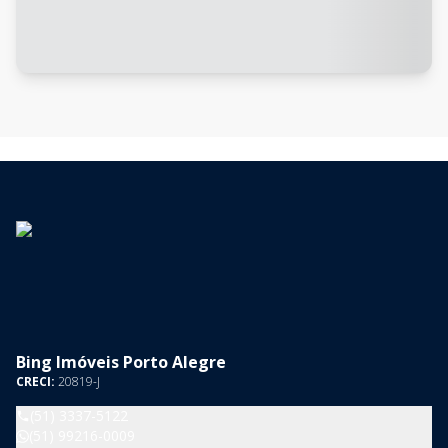
Bing Imóveis Porto Alegre
CRECI:
20819-J
(51) 3337-5122
(51) 99216-0009