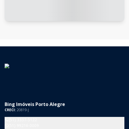
Bing Imóveis Porto Alegre
CRECI:
20819-J
(51) 3337-5122
(51) 99216-0009