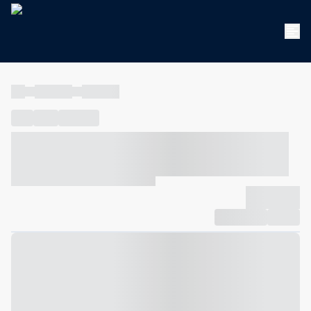
----
----- -----
----- -----
----
-----
---- ------
----- ----- -- ------ ---- ---- -- ----- ----- -----
--- ------
----- ----- -- ------ ----- ----- -- ------
-------------
Compartilhar
Favorito