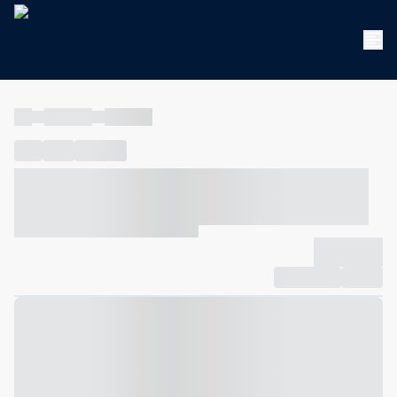
----
----- -----
----- -----
----
-----
---- ------
----- ----- -- ------ ---- ---- -- ----- ----- -----
--- ------
----- ----- -- ------ ----- ----- -- ------
-------------
Compartilhar
Favorito