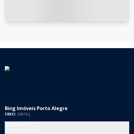
Bing Imóveis Porto Alegre
CRECI:
20819-J
(51) 3337-5122
(51) 99216-0009