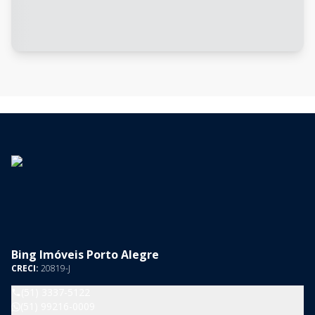
Bing Imóveis Porto Alegre
CRECI:
20819-J
(51) 3337-5122
(51) 99216-0009