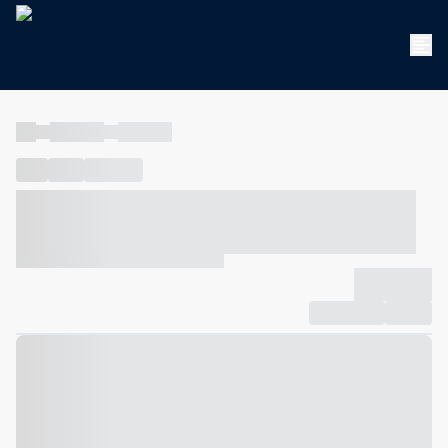
----
----- -----
----- -----
----
-----
---- ------
----- ----- -- ------ ---- ---- -- ----- ----- -----
--- ------
----- ----- -- ------ ----- ----- -- ------
-------------
Compartilhar
Favorito