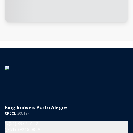
Bing Imóveis Porto Alegre
CRECI:
20819-J
(51) 3337-5122
(51) 99216-0009