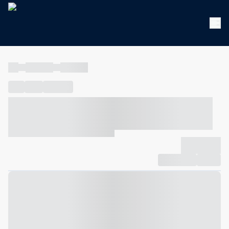
----
----- -----
----- -----
----
-----
---- ------
----- ----- -- ------ ---- ---- -- ----- ----- -----
--- ------
----- ----- -- ------ ----- ----- -- ------
-------------
Compartilhar
Favorito