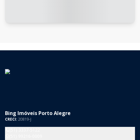
Bing Imóveis Porto Alegre
CRECI:
20819-J
(51) 3337-5122
(51) 99216-0009