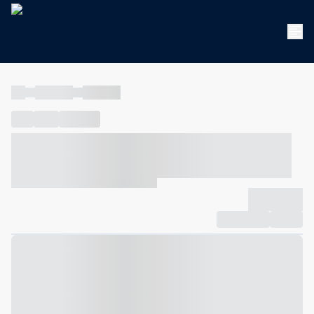
----
----- -----
----- -----
----
-----
---- ------
----- ----- -- ------ ---- ---- -- ----- ----- -----
--- ------
----- ----- -- ------ ----- ----- -- ------
-------------
Compartilhar
Favorito