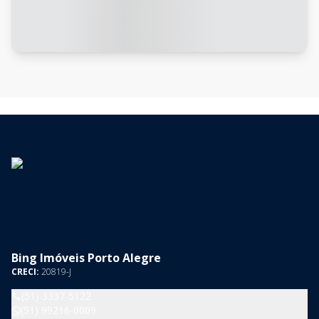
Bing Imóveis Porto Alegre
CRECI:
20819-J
(51) 3337-5122
(51) 99216-0009