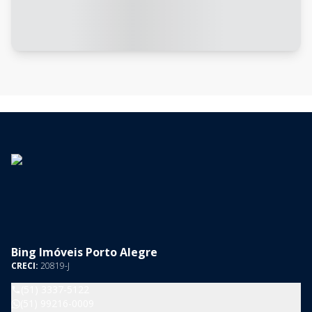
Bing Imóveis Porto Alegre
CRECI:
20819-J
(51) 3337-5122
(51) 99216-0009