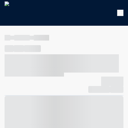
----
----- -----
----- -----
----
-----
---- ------
----- ----- -- ------ ---- ---- -- ----- ----- -----
--- ------
----- ----- -- ------ ----- ----- -- ------
-------------
Compartilhar
Favorito