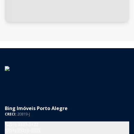
Bing Imóveis Porto Alegre
CRECI:
20819-J
(51) 3337-5122
(51) 99216-0009