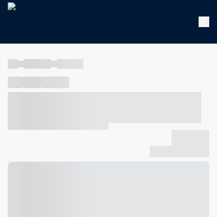
----
----- -----
----- -----
----
-----
---- ------
----- ----- -- ------ ---- ---- -- ----- ----- -----
--- ------
----- ----- -- ------ ----- ----- -- ------
-------------
Compartilhar
Favorito