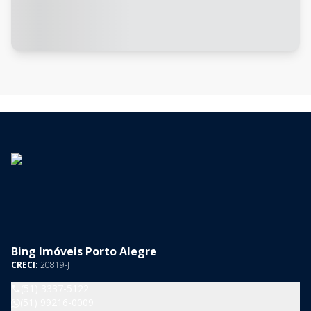
Bing Imóveis Porto Alegre
CRECI:
20819-J
(51) 3337-5122
(51) 99216-0009