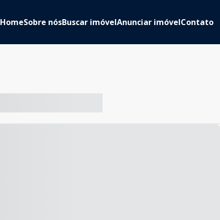
Home
Sobre nós
Buscar imóvel
Anunciar imóvel
Contato
-- ----- ----- --- ------