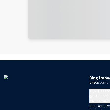
Bing Imóve
CRECI:
20819-J
(51) 3337-
(51) 99216
vendas@bi
Rua Dom Pedr