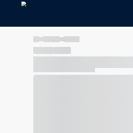
----
----- -----
----- -----
----
-----
---- ------
----- ----- -- ------ ---- ---- -- ---
----- ----- -- ------ ----- ----- -- ------