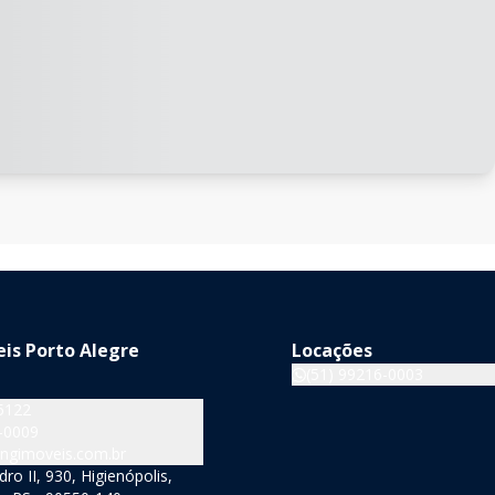
is Porto Alegre
Locações
(51) 99216-0003
5122
-0009
ngimoveis.com.br
o II, 930, Higienópolis,