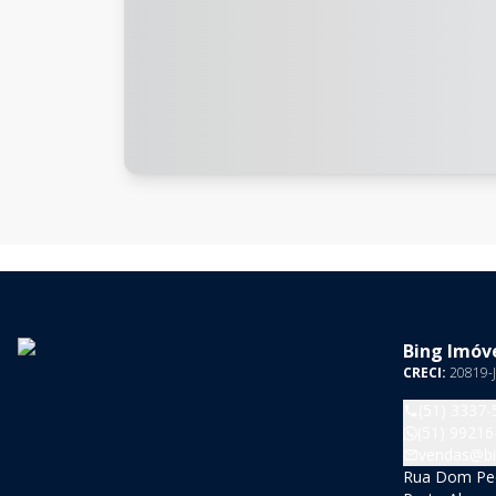
Bing Imóve
CRECI:
20819-J
(51) 3337-
(51) 99216
vendas@bi
Rua Dom Pedr