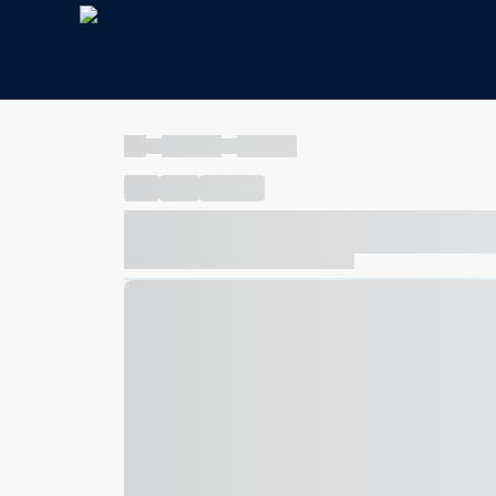
----
----- -----
----- -----
----
-----
---- ------
----- ----- -- ------ ---- ---- -- ---
----- ----- -- ------ ----- ----- -- ------