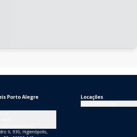
is Porto Alegre
Locações
(51) 99216-0003
5122
-0009
ngimoveis.com.br
o II, 930, Higienópolis,