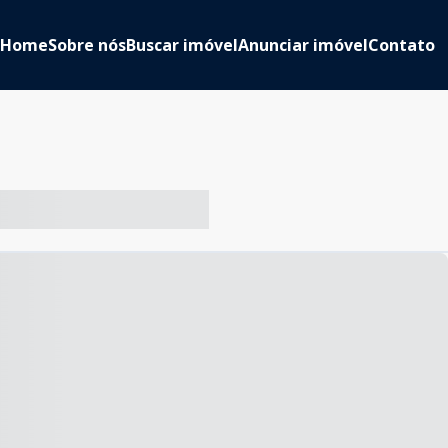
Home
Sobre nós
Buscar imóvel
Anunciar imóvel
Contato
-- ----- ----- --- ------