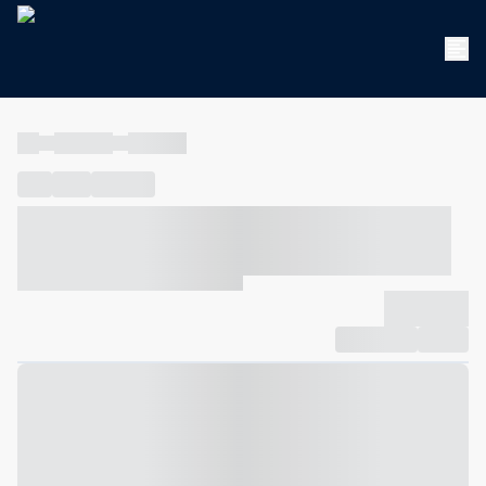
----
----- -----
----- -----
----
-----
---- ------
----- ----- -- ------ ---- ---- -- ----- ----- -----
--- ------
----- ----- -- ------ ----- ----- -- ------
-------------
Compartilhar
Favorito