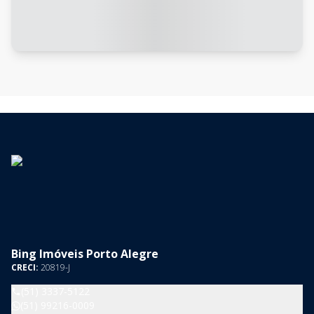
Bing Imóveis Porto Alegre
CRECI:
20819-J
(51) 3337-5122
(51) 99216-0009