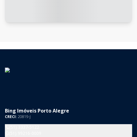
Bing Imóveis Porto Alegre
CRECI:
20819-J
(51) 3337-5122
(51) 99216-0009