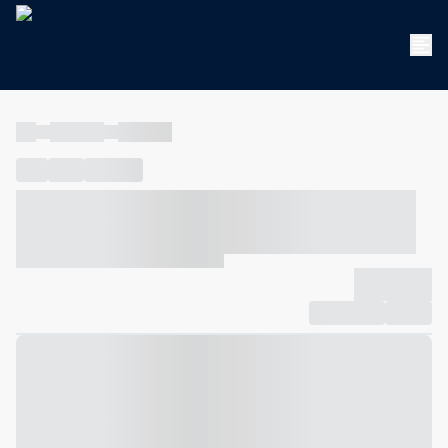
----
----- -----
----- -----
----
-----
---- ------
----- ----- -- ------ ---- ---- -- ----- ----- -----
--- ------
----- ----- -- ------ ----- ----- -- ------
-------------
Compartilhar
Favorito