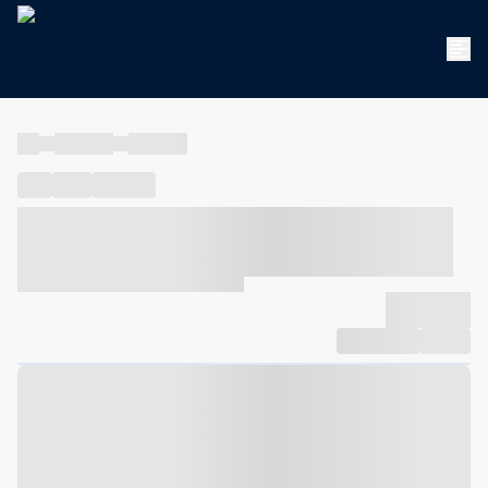
----
----- -----
----- -----
----
-----
---- ------
----- ----- -- ------ ---- ---- -- ----- ----- -----
--- ------
----- ----- -- ------ ----- ----- -- ------
-------------
Compartilhar
Favorito