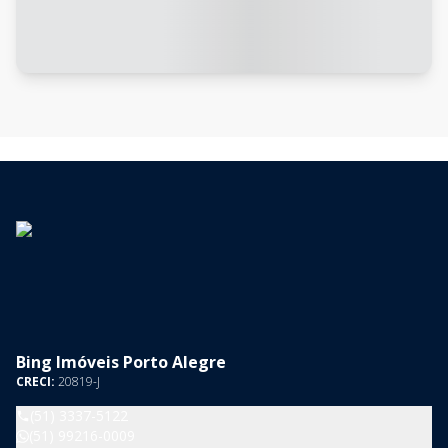
Bing Imóveis Porto Alegre
CRECI:
20819-J
(51) 3337-5122
(51) 99216-0009