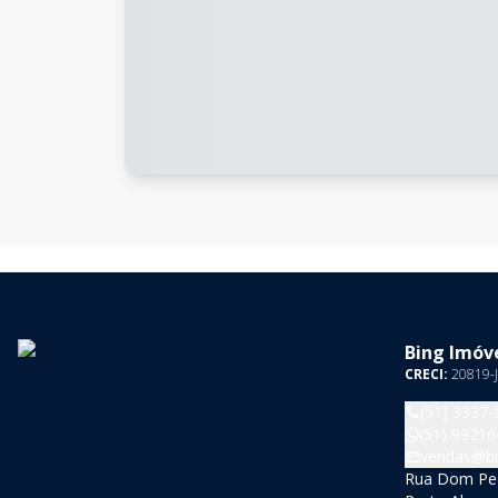
Bing Imóve
CRECI:
20819-J
(51) 3337-
(51) 99216
vendas@bi
Rua Dom Pedr