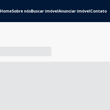
Home
Sobre nós
Buscar imóvel
Anunciar imóvel
Contato
-- ----- ----- --- ------