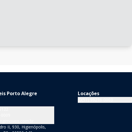
is Porto Alegre
Locações
(51) 99216-0003
5122
-0009
ngimoveis.com.br
o II, 930, Higienópolis,