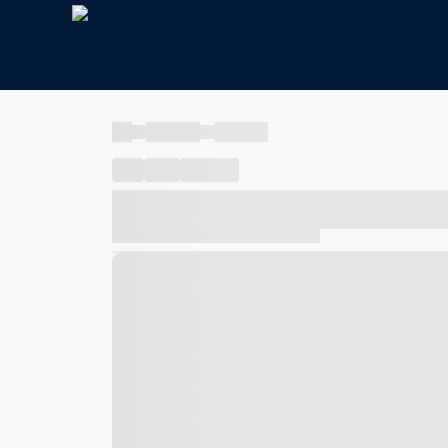
----
----- -----
----- -----
----
-----
---- ------
----- ----- -- ------ ---- ---- -- ---
----- ----- -- ------ ----- ----- -- ------