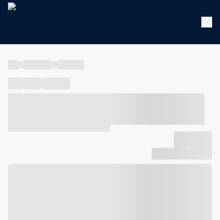
----
----- -----
----- -----
----
-----
---- ------
----- ----- -- ------ ---- ---- -- ----- ----- -----
--- ------
----- ----- -- ------ ----- ----- -- ------
-------------
Compartilhar
Favorito