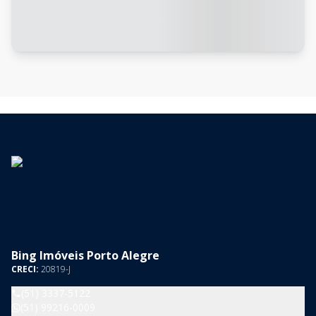
Bing Imóveis Porto Alegre
CRECI:
20819-J
(51) 3337-5122
(51) 99216-0009