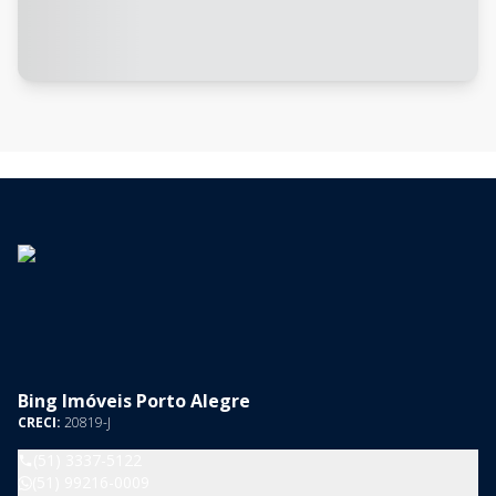
Bing Imóveis Porto Alegre
CRECI:
20819-J
(51) 3337-5122
(51) 99216-0009