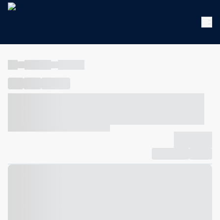
----
----- -----
----- -----
----
-----
---- ------
----- ----- -- ------ ---- ---- -- ----- ----- -----
--- ------
----- ----- -- ------ ----- ----- -- ------
-------------
Compartilhar
Favorito