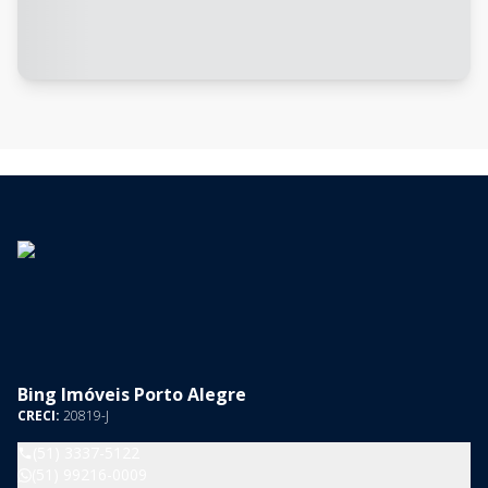
Bing Imóveis Porto Alegre
CRECI:
20819-J
(51) 3337-5122
(51) 99216-0009