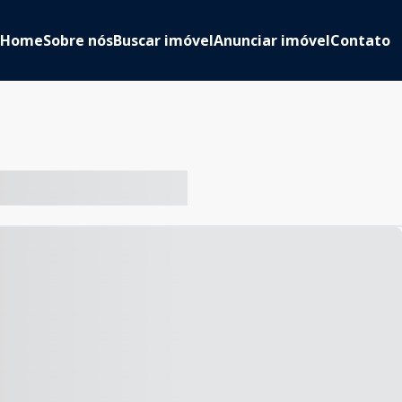
Home
Sobre nós
Buscar imóvel
Anunciar imóvel
Contato
-- ----- ----- --- ------