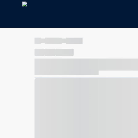
----
----- -----
----- -----
----
-----
---- ------
----- ----- -- ------ ---- ---- -- ---
----- ----- -- ------ ----- ----- -- ------