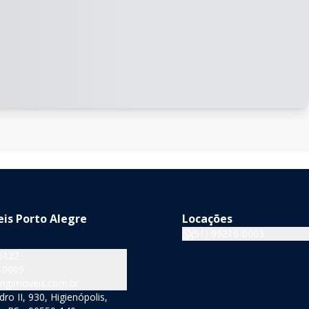
is Porto Alegre
Locações
(51) 99216-0003
5122
-0009
ngimoveis.com.br
o II, 930, Higienópolis,