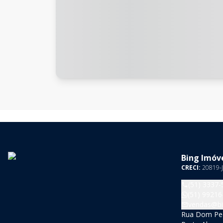
Bing Imóve
CRECI:
20819-J
(51) 3337-
(51) 99216
vendas@bi
Rua Dom Pedr