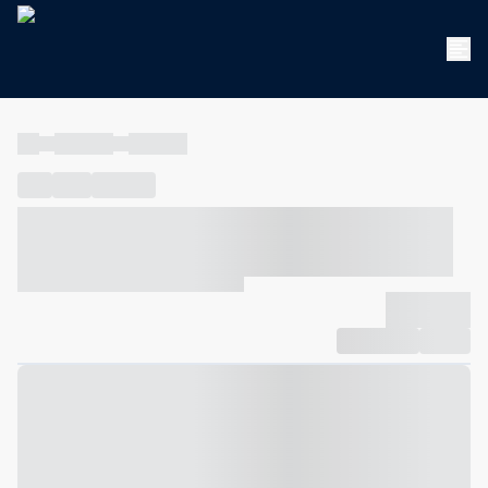
----
----- -----
----- -----
----
-----
---- ------
----- ----- -- ------ ---- ---- -- ----- ----- -----
--- ------
----- ----- -- ------ ----- ----- -- ------
-------------
Compartilhar
Favorito