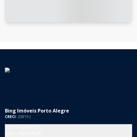
Bing Imóveis Porto Alegre
CRECI:
20819-J
(51) 3337-5122
(51) 99216-0009