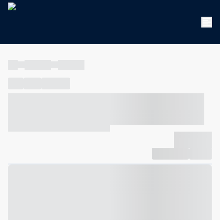
----
----- -----
----- -----
----
-----
---- ------
----- ----- -- ------ ---- ---- -- ----- ----- -----
--- ------
----- ----- -- ------ ----- ----- -- ------
-------------
Compartilhar
Favorito