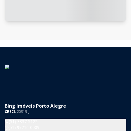
Bing Imóveis Porto Alegre
CRECI:
20819-J
(51) 3337-5122
(51) 99216-0009