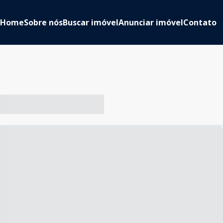
Home
Sobre nós
Buscar imóvel
Anunciar imóvel
Contato
-- ----- ----- --- ------