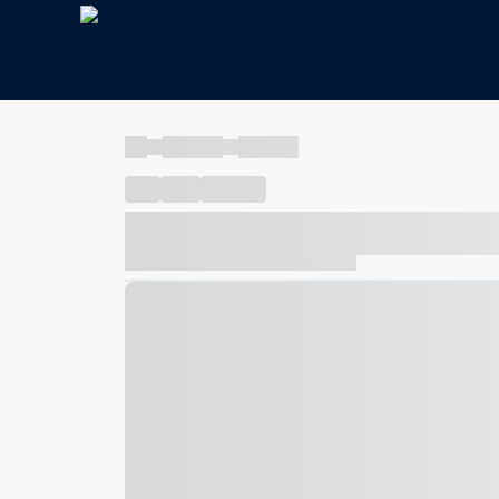
----
----- -----
----- -----
----
-----
---- ------
----- ----- -- ------ ---- ---- -- ---
----- ----- -- ------ ----- ----- -- ------