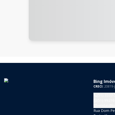
Bing Imóve
CRECI:
20819-J
(51) 3337-
(51) 99216
vendas@bi
Rua Dom Pedr