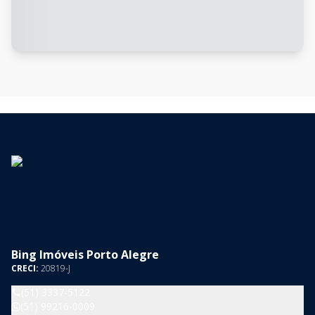
Bing Imóveis Porto Alegre
CRECI:
20819-J
(51) 3337-5122
(51) 99216-0009