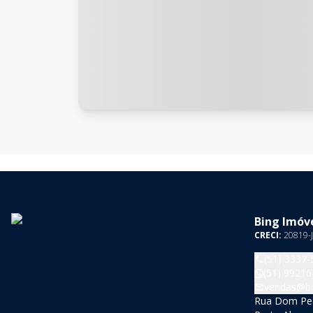
Bing Imóve
CRECI:
20819-J
(51) 3337-
(51) 99216
vendas@bi
Rua Dom Pedr