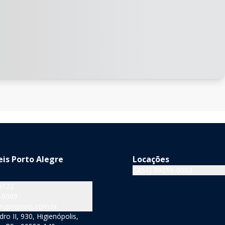
is Porto Alegre
Locações
(51) 99216-0003
5122
-0009
ngimoveis.com.br
o II, 930, Higienópolis,