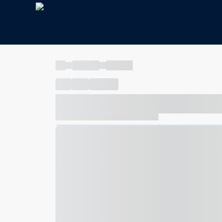
----
----- -----
----- -----
----
-----
---- ------
----- ----- -- ------ ---- ---- -- ---
----- ----- -- ------ ----- ----- -- ------