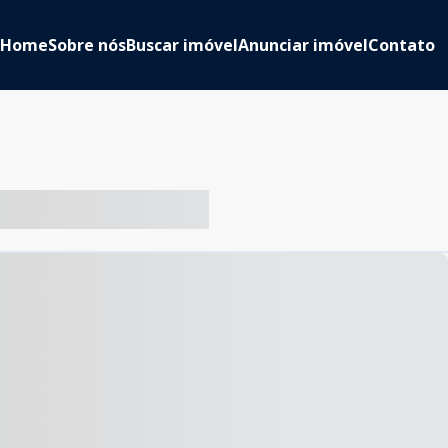
Home
Sobre nós
Buscar imóvel
Anunciar imóvel
Contato
-- ----- ----- --- ------