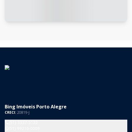
Bing Imóveis Porto Alegre
CRECI:
20819-J
(51) 3337-5122
(51) 99216-0009