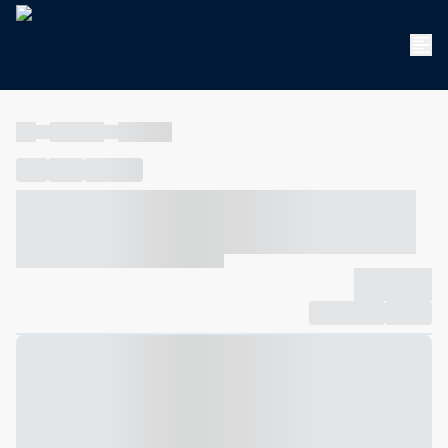
----
----- -----
----- -----
----
-----
---- ------
----- ----- -- ------ ---- ---- -- ----- ----- -----
--- ------
----- ----- -- ------ ----- ----- -- ------
-------------
Compartilhar
Favorito