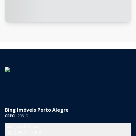
Bing Imóveis Porto Alegre
CRECI:
20819-J
(51) 3337-5122
(51) 99216-0009