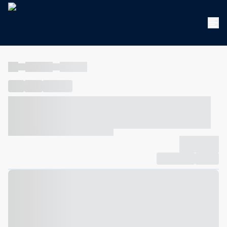
----
----- -----
----- -----
----
-----
---- ------
----- ----- -- ------ ---- ---- -- ----- ----- -----
--- ------
----- ----- -- ------ ----- ----- -- ------
-------------
Compartilhar
Favorito